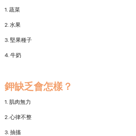
1. 蔬菜
2. 水果
3. 堅果種子
4. 牛奶
鉀缺乏會怎樣？
1. 肌肉無力
2. 心律不整
3. 抽搐