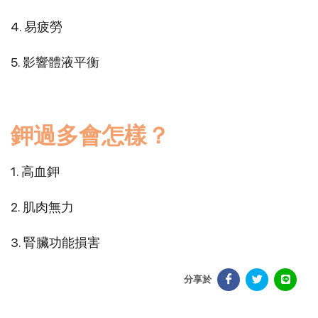
4. 易疲勞
5. 影響體液平衡
鉀過多會怎樣？
1. 高血鉀
2. 肌肉無力
3. 腎臟功能損害
分享於