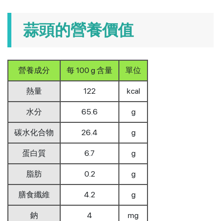
蒜頭的營養價值
營養成分
每 100 g 含量
單位
熱量
122
kcal
水分
65.6
g
碳水化合物
26.4
g
蛋白質
6.7
g
脂肪
0.2
g
膳食纖維
4.2
g
鈉
4
mg