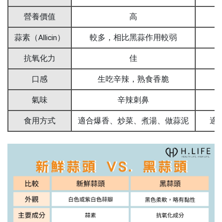
營養價值
高
蒜素（Allicin）
較多，相比黑蒜作用較弱
抗氧化力
佳
口感
生吃辛辣，熟食香脆
氣味
辛辣刺鼻
食用方式
適合爆香、炒菜、煮湯、做蒜泥
適