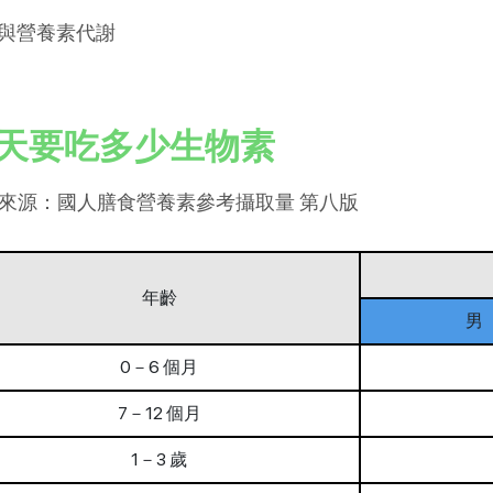
 參與營養素代謝
天要吃多少生物素
來源：國人膳食營養素參考攝取量 第八版
年齡
男
0－6 個月
7－12 個月
1－3 歲