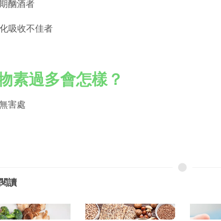
 長期酗酒者
 消化吸收不佳者
物素過多會怎樣？
無害處
閱讀