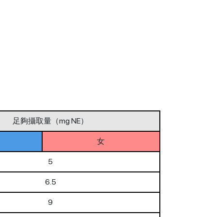
足夠攝取量（mg NE）
女
5
6.5
9