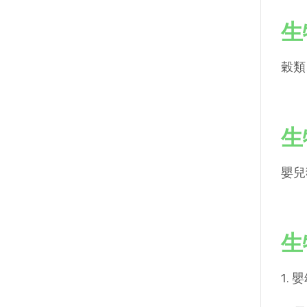
生
穀類
生
嬰兒
生
1. 