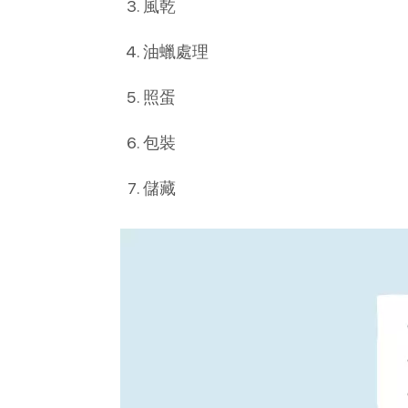
風乾
油蠟處理
照蛋
包裝
儲藏