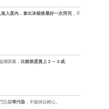
孔進入蛋內，拿出冰箱後最好一次用完
，不
溢價因素，
比散裝蛋貴上 2 ～ 3 成
。
門氏菌
等污染
，不能掉以輕心。